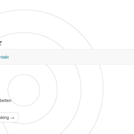
z
ntakt
rbeiten
oking →