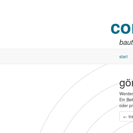
co
baut
start
gö
Werde
Ein Bei
oder pr
← tra