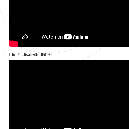
Film © Elisabeth Blättler